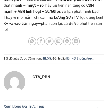
thật
nhanh – mượt – rõ
, hãy ưu tiên nền tảng có
CDN
mạnh + ABR linh hoạt + 50/60fps
và lịch phát minh bạch.
Thay vì mò mẫm, chỉ cần mở
Lương Sơn TV
, lọc đúng kênh
K+ và
vào trận ngay
—phần còn lại, cứ để 90 phút trên sân
lo!
Bài viết này được đăng trong
BLOG
. Đánh dấu
liên kết thường trực
.
CTV_PBN
Xem Bóng Đá Trực Tiếp