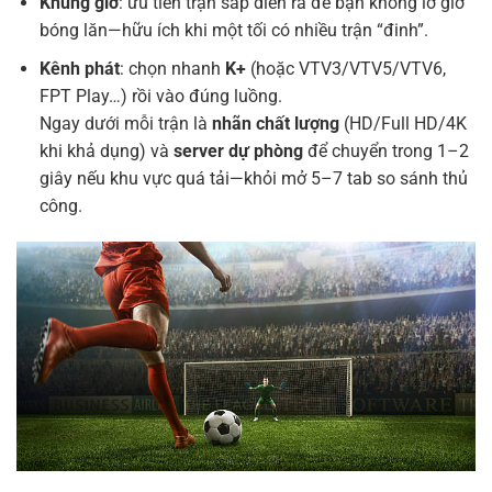
Khung giờ
: ưu tiên trận sắp diễn ra để bạn không lỡ giờ
bóng lăn—hữu ích khi một tối có nhiều trận “đinh”.
Kênh phát
: chọn nhanh
K+
(hoặc VTV3/VTV5/VTV6,
FPT Play…) rồi vào đúng luồng.
Ngay dưới mỗi trận là
nhãn chất lượng
(HD/Full HD/4K
khi khả dụng) và
server dự phòng
để chuyển trong 1–2
giây nếu khu vực quá tải—khỏi mở 5–7 tab so sánh thủ
công.