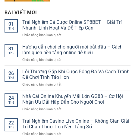
BÀI VIẾT MỚI
Trải Nghiệm Cá Cược Online SP8BET – Giải Trí
01
Nhanh, Linh Hoạt Và Dễ Tiếp Cận
Th6
ở
Chức năng bình luận bị tắt
Trải
Nghiệm
Hướng dẫn chơi cho người mới bắt đầu – Cách
31
Cá
làm quen nền tảng online dễ hiểu
Th5
Cược
ở
Chức năng bình luận bị tắt
Online
Hướng
SP8BET
dẫn
Lỗi Thường Gặp Khi Cược Bóng Đá Và Cách Tránh
–
26
chơi
Giải
Để Chơi Tỉnh Táo Hơn
Th5
cho
Trí
ở
Chức năng bình luận bị tắt
người
Nhanh,
Lỗi
mới
Linh
Thường
Nhà Cái Online Khuyến Mãi Lớn GG88 – Cơ Hội
bắt
Hoạt
24
Gặp
đầu
Nhận Ưu Đãi Hấp Dẫn Cho Người Chơi
Và
Th5
Khi
–
Dễ
ở
Chức năng bình luận bị tắt
Cược
Cách
Tiếp
Nhà
Bóng
làm
Cận
Cái
Trải Nghiệm Casino Live Online – Không Gian Giải
Đá
quen
22
Online
Và
Trí Chân Thực Trên Nền Tảng Số
nền
Th5
Khuyến
Cách
tảng
ở
Chức năng bình luận bị tắt
Mãi