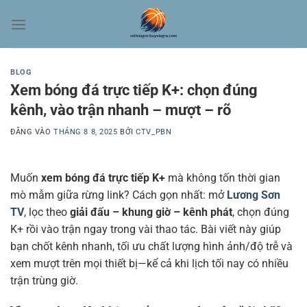
Bỏ
qua
nội
dung
BLOG
Xem bóng đá trực tiếp K+: chọn đúng
kênh, vào trận nhanh – mượt – rõ
ĐĂNG VÀO
THÁNG 8 8, 2025
BỞI
CTV_PBN
Muốn
xem bóng đá trực tiếp K+
mà không tốn thời gian
mò mẫm giữa rừng link? Cách gọn nhất: mở
Lương Sơn
TV
, lọc theo
giải đấu – khung giờ – kênh phát
, chọn đúng
K+ rồi vào trận ngay trong vài thao tác. Bài viết này giúp
bạn chốt kênh nhanh, tối ưu chất lượng hình ảnh/độ trễ và
xem mượt trên mọi thiết bị—kể cả khi lịch tối nay có nhiều
trận trùng giờ.