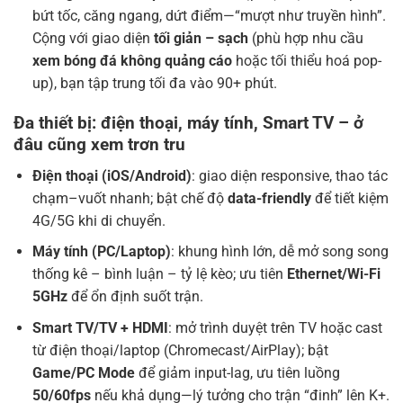
bứt tốc, căng ngang, dứt điểm—“mượt như truyền hình”.
Cộng với giao diện
tối giản – sạch
(phù hợp nhu cầu
xem bóng đá không quảng cáo
hoặc tối thiểu hoá pop-
up), bạn tập trung tối đa vào 90+ phút.
Đa thiết bị: điện thoại, máy tính, Smart TV – ở
đâu cũng xem trơn tru
Điện thoại (iOS/Android)
: giao diện responsive, thao tác
chạm–vuốt nhanh; bật chế độ
data-friendly
để tiết kiệm
4G/5G khi di chuyển.
Máy tính (PC/Laptop)
: khung hình lớn, dễ mở song song
thống kê – bình luận – tỷ lệ kèo; ưu tiên
Ethernet/Wi-Fi
5GHz
để ổn định suốt trận.
Smart TV/TV + HDMI
: mở trình duyệt trên TV hoặc cast
từ điện thoại/laptop (Chromecast/AirPlay); bật
Game/PC Mode
để giảm input-lag, ưu tiên luồng
50/60fps
nếu khả dụng—lý tưởng cho trận “đinh” lên K+.