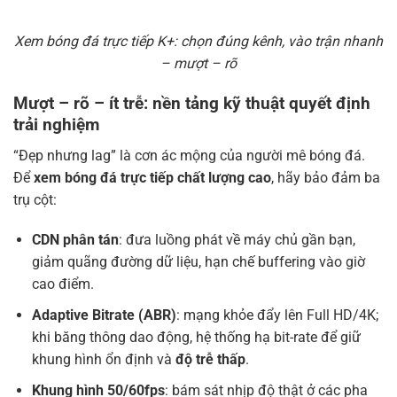
Xem bóng đá trực tiếp K+: chọn đúng kênh, vào trận nhanh
– mượt – rõ
Mượt – rõ – ít trễ: nền tảng kỹ thuật quyết định
trải nghiệm
“Đẹp nhưng lag” là cơn ác mộng của người mê bóng đá.
Để
xem bóng đá trực tiếp chất lượng cao
, hãy bảo đảm ba
trụ cột:
CDN phân tán
: đưa luồng phát về máy chủ gần bạn,
giảm quãng đường dữ liệu, hạn chế buffering vào giờ
cao điểm.
Adaptive Bitrate (ABR)
: mạng khỏe đẩy lên Full HD/4K;
khi băng thông dao động, hệ thống hạ bit-rate để giữ
khung hình ổn định và
độ trễ thấp
.
Khung hình 50/60fps
: bám sát nhịp độ thật ở các pha