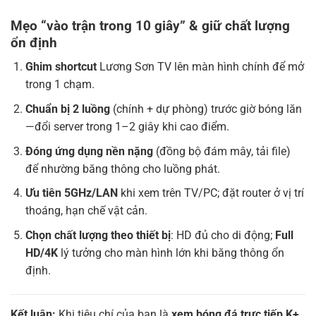
Mẹo “vào trận trong 10 giây” & giữ chất lượng
ổn định
Ghim shortcut
Lương Sơn TV lên màn hình chính để mở
trong 1 chạm.
Chuẩn bị 2 luồng
(chính + dự phòng) trước giờ bóng lăn
—đổi server trong 1–2 giây khi cao điểm.
Đóng ứng dụng nền nặng
(đồng bộ đám mây, tải file)
để nhường băng thông cho luồng phát.
Ưu tiên 5GHz/LAN
khi xem trên TV/PC; đặt router ở vị trí
thoáng, hạn chế vật cản.
Chọn chất lượng theo thiết bị
: HD đủ cho di động;
Full
HD/4K
lý tưởng cho màn hình lớn khi băng thông ổn
định.
Kết luận:
Khi tiêu chí của bạn là
xem bóng đá trực tiếp K+