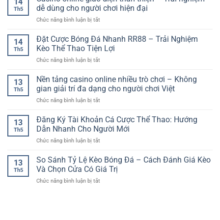
14
Hút
Trận
Bài
dễ dùng cho người chơi hiện đại
Giản
Th5
Bóng
Tốc
Và
ở
Chức năng bình luận bị tắt
Đá
Độ
Cuốn
Casino
Online
Cao
Hút
online
Đặt Cược Bóng Đá Nhanh RR88 – Trải Nghiệm
–
Đầy
14
giao
Cách
Kèo Thể Thao Tiện Lợi
Kịch
Th5
diện
Đọc
Tính
ở
Chức năng bình luận bị tắt
thân
Kèo
Đặt
thiện
Và
Cược
Nền tảng casino online nhiều trò chơi – Không
–
Chọn
13
Bóng
Trải
gian giải trí đa dạng cho người chơi Việt
Cửa
Th5
Đá
nghiệm
Phù
ở
Chức năng bình luận bị tắt
Nhanh
dễ
Hợp
Nền
RR88
dùng
tảng
Đăng Ký Tài Khoản Cá Cược Thể Thao: Hướng
–
cho
13
casino
Trải
Dẫn Nhanh Cho Người Mới
người
Th5
online
Nghiệm
chơi
ở
Chức năng bình luận bị tắt
nhiều
Kèo
hiện
Đăng
trò
Thể
đại
Ký
So Sánh Tỷ Lệ Kèo Bóng Đá – Cách Đánh Giá Kèo
chơi
Thao
13
Tài
–
Và Chọn Cửa Có Giá Trị
Tiện
Th5
Khoản
Không
Lợi
ở
Chức năng bình luận bị tắt
Cá
gian
So
Cược
giải
Sánh
Thể
trí
Tỷ
Thao:
đa
Lệ
Hướng
dạng