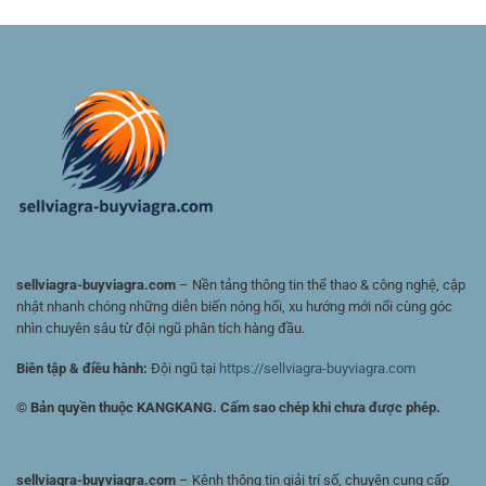
Kèo
Dẫn
cho
Bóng
Nhanh
người
Đá
Cho
chơi
–
Người
Việt
Cách
Mới
Đánh
Giá
Kèo
Và
Chọn
Cửa
Có
Giá
Trị
sellviagra-buyviagra.com
– Nền tảng thông tin thể thao & công nghệ, cập
nhật nhanh chóng những diễn biến nóng hổi, xu hướng mới nổi cùng góc
nhìn chuyên sâu từ đội ngũ phân tích hàng đầu.
Biên tập & điều hành:
Đội ngũ tại
https://sellviagra-buyviagra.com
© Bản quyền thuộc KANGKANG. Cấm sao chép khi chưa được phép.
sellviagra-buyviagra.com
– Kênh thông tin giải trí số, chuyên cung cấp