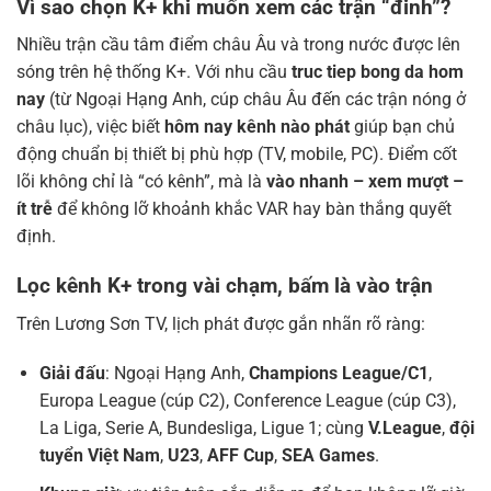
Vì sao chọn K+ khi muốn xem các trận “đinh”?
Nhiều trận cầu tâm điểm châu Âu và trong nước được lên
sóng trên hệ thống K+. Với nhu cầu
truc tiep bong da hom
nay
(từ Ngoại Hạng Anh, cúp châu Âu đến các trận nóng ở
châu lục), việc biết
hôm nay kênh nào phát
giúp bạn chủ
động chuẩn bị thiết bị phù hợp (TV, mobile, PC). Điểm cốt
lõi không chỉ là “có kênh”, mà là
vào nhanh – xem mượt –
ít trễ
để không lỡ khoảnh khắc VAR hay bàn thắng quyết
định.
Lọc kênh K+ trong vài chạm, bấm là vào trận
Trên Lương Sơn TV, lịch phát được gắn nhãn rõ ràng:
Giải đấu
: Ngoại Hạng Anh,
Champions League/C1
,
Europa League (cúp C2), Conference League (cúp C3),
La Liga, Serie A, Bundesliga, Ligue 1; cùng
V.League
,
đội
tuyển Việt Nam
,
U23
,
AFF Cup
,
SEA Games
.