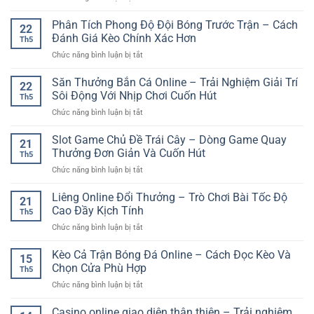
Tránh
online
Trải
Lớn
Để
dễ
Nghiệm
Phân Tích Phong Độ Đội Bóng Trước Trận – Cách
GG88
Chơi
22
hiểu
Casino
–
Đánh Giá Kèo Chính Xác Hơn
Tỉnh
Th5
Live
Cơ
Táo
ở
Chức năng bình luận bị tắt
Online
Hội
Hơn
Phân
–
Nhận
Tích
Săn Thưởng Bắn Cá Online – Trải Nghiệm Giải Trí
Không
Ưu
22
Phong
Gian
Sôi Động Với Nhịp Chơi Cuốn Hút
Đãi
Th5
Độ
Giải
Hấp
ở
Chức năng bình luận bị tắt
Đội
Trí
Dẫn
Săn
Bóng
Chân
Cho
Thưởng
Slot Game Chủ Đề Trái Cây – Dòng Game Quay
Trước
Thực
21
Người
Bắn
Trận
Thưởng Đơn Giản Và Cuốn Hút
Trên
Chơi
Th5
Cá
–
Nền
ở
Chức năng bình luận bị tắt
Online
Cách
Tảng
Slot
–
Đánh
Số
Game
Liêng Online Đổi Thưởng – Trò Chơi Bài Tốc Độ
Trải
Giá
21
Chủ
Nghiệm
Cao Đầy Kịch Tính
Kèo
Th5
Đề
Giải
Chính
ở
Chức năng bình luận bị tắt
Trái
Trí
Xác
Liêng
Cây
Sôi
Hơn
Online
Kèo Cả Trận Bóng Đá Online – Cách Đọc Kèo Và
–
Động
15
Đổi
Dòng
Chọn Cửa Phù Hợp
Với
Th5
Thưởng
Game
Nhịp
ở
Chức năng bình luận bị tắt
–
Quay
Chơi
Kèo
Trò
Thưởng
Cuốn
Cả
Casino online giao diện thân thiện – Trải nghiệm
Chơi
Đơn