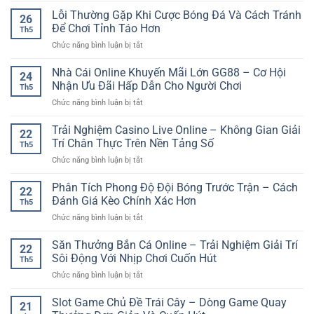
SP8BET
dẫn
Lỗi Thường Gặp Khi Cược Bóng Đá Và Cách Tránh
–
26
chơi
Giải
Để Chơi Tỉnh Táo Hơn
Th5
cho
Trí
ở
Chức năng bình luận bị tắt
người
Nhanh,
Lỗi
mới
Linh
Thường
Nhà Cái Online Khuyến Mãi Lớn GG88 – Cơ Hội
bắt
Hoạt
24
Gặp
đầu
Nhận Ưu Đãi Hấp Dẫn Cho Người Chơi
Và
Th5
Khi
–
Dễ
ở
Chức năng bình luận bị tắt
Cược
Cách
Tiếp
Nhà
Bóng
làm
Cận
Cái
Trải Nghiệm Casino Live Online – Không Gian Giải
Đá
quen
22
Online
Và
Trí Chân Thực Trên Nền Tảng Số
nền
Th5
Khuyến
Cách
tảng
ở
Chức năng bình luận bị tắt
Mãi
Tránh
online
Trải
Lớn
Để
dễ
Nghiệm
Phân Tích Phong Độ Đội Bóng Trước Trận – Cách
GG88
Chơi
22
hiểu
Casino
–
Đánh Giá Kèo Chính Xác Hơn
Tỉnh
Th5
Live
Cơ
Táo
ở
Chức năng bình luận bị tắt
Online
Hội
Hơn
Phân
–
Nhận
Tích
Săn Thưởng Bắn Cá Online – Trải Nghiệm Giải Trí
Không
Ưu
22
Phong
Gian
Sôi Động Với Nhịp Chơi Cuốn Hút
Đãi
Th5
Độ
Giải
Hấp
ở
Chức năng bình luận bị tắt
Đội
Trí
Dẫn
Săn
Bóng
Chân
Cho
Thưởng
Slot Game Chủ Đề Trái Cây – Dòng Game Quay
Trước
Thực
21
Người
Bắn
Trận