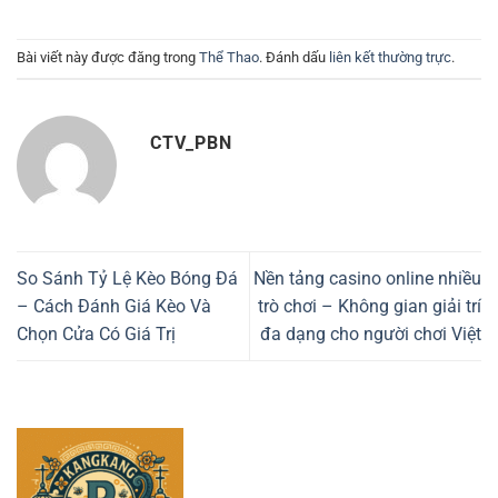
Bài viết này được đăng trong
Thể Thao
. Đánh dấu
liên kết thường trực
.
CTV_PBN
So Sánh Tỷ Lệ Kèo Bóng Đá
Nền tảng casino online nhiều
– Cách Đánh Giá Kèo Và
trò chơi – Không gian giải trí
Chọn Cửa Có Giá Trị
đa dạng cho người chơi Việt