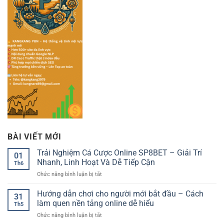
BÀI VIẾT MỚI
Trải Nghiệm Cá Cược Online SP8BET – Giải Trí
01
Nhanh, Linh Hoạt Và Dễ Tiếp Cận
Th6
ở
Chức năng bình luận bị tắt
Trải
Nghiệm
Hướng dẫn chơi cho người mới bắt đầu – Cách
31
Cá
làm quen nền tảng online dễ hiểu
Th5
Cược
ở
Chức năng bình luận bị tắt
Online
Hướng