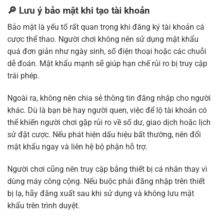
🔎 Lưu ý bảo mật khi tạo tài khoản
Bảo mật là yếu tố rất quan trọng khi đăng ký tài khoản cá
cược thể thao. Người chơi không nên sử dụng mật khẩu
quá đơn giản như ngày sinh, số điện thoại hoặc các chuỗi
dễ đoán. Mật khẩu mạnh sẽ giúp hạn chế rủi ro bị truy cập
trái phép.
Ngoài ra, không nên chia sẻ thông tin đăng nhập cho người
khác. Dù là bạn bè hay người quen, việc để lộ tài khoản có
thể khiến người chơi gặp rủi ro về số dư, giao dịch hoặc lịch
sử đặt cược. Nếu phát hiện dấu hiệu bất thường, nên đổi
mật khẩu ngay và liên hệ bộ phận hỗ trợ.
Người chơi cũng nên truy cập bằng thiết bị cá nhân thay vì
dùng máy công cộng. Nếu buộc phải đăng nhập trên thiết
bị lạ, hãy đăng xuất sau khi sử dụng và không lưu mật
khẩu trên trình duyệt.