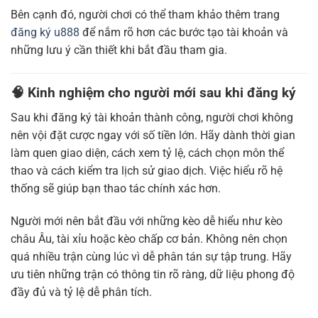
Bên cạnh đó, người chơi có thể tham khảo thêm trang
đăng ký u888
để nắm rõ hơn các bước tạo tài khoản và
những lưu ý cần thiết khi bắt đầu tham gia.
🧠 Kinh nghiệm cho người mới sau khi đăng ký
Sau khi đăng ký tài khoản thành công, người chơi không
nên vội đặt cược ngay với số tiền lớn. Hãy dành thời gian
làm quen giao diện, cách xem tỷ lệ, cách chọn môn thể
thao và cách kiểm tra lịch sử giao dịch. Việc hiểu rõ hệ
thống sẽ giúp bạn thao tác chính xác hơn.
Người mới nên bắt đầu với những kèo dễ hiểu như kèo
châu Âu, tài xỉu hoặc kèo chấp cơ bản. Không nên chọn
quá nhiều trận cùng lúc vì dễ phân tán sự tập trung. Hãy
ưu tiên những trận có thông tin rõ ràng, dữ liệu phong độ
đầy đủ và tỷ lệ dễ phân tích.