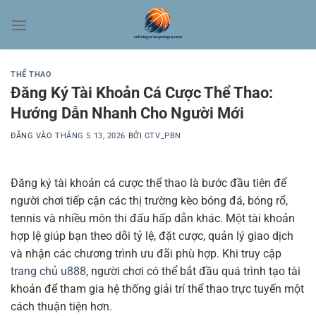
Bỏ
qua
nội
dung
THỂ THAO
Đăng Ký Tài Khoản Cá Cược Thể Thao:
Hướng Dẫn Nhanh Cho Người Mới
ĐĂNG VÀO
THÁNG 5 13, 2026
BỞI
CTV_PBN
Đăng ký tài khoản cá cược thể thao là bước đầu tiên để
người chơi tiếp cận các thị trường kèo bóng đá, bóng rổ,
tennis và nhiều môn thi đấu hấp dẫn khác. Một tài khoản
hợp lệ giúp bạn theo dõi tỷ lệ, đặt cược, quản lý giao dịch
và nhận các chương trình ưu đãi phù hợp. Khi truy cập
trang chủ u888
, người chơi có thể bắt đầu quá trình tạo tài
khoản để tham gia hệ thống giải trí thể thao trực tuyến một
cách thuận tiện hơn.