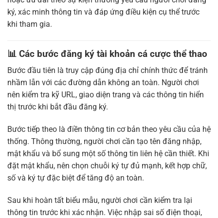
ký, xác minh thông tin và đáp ứng điều kiện cụ thể trước
khi tham gia.
📊 Các bước đăng ký tài khoản cá cược thể thao
Bước đầu tiên là truy cập đúng địa chỉ chính thức để tránh
nhầm lẫn với các đường dẫn không an toàn. Người chơi
nên kiểm tra kỹ URL, giao diện trang và các thông tin hiển
thị trước khi bắt đầu đăng ký.
Bước tiếp theo là điền thông tin cơ bản theo yêu cầu của hệ
thống. Thông thường, người chơi cần tạo tên đăng nhập,
mật khẩu và bổ sung một số thông tin liên hệ cần thiết. Khi
đặt mật khẩu, nên chọn chuỗi ký tự đủ mạnh, kết hợp chữ,
số và ký tự đặc biệt để tăng độ an toàn.
Sau khi hoàn tất biểu mẫu, người chơi cần kiểm tra lại
thông tin trước khi xác nhận. Việc nhập sai số điện thoại,