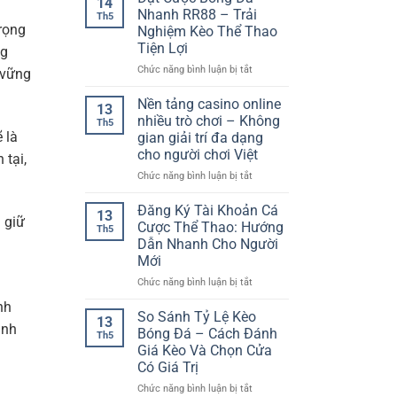
14
Kèo
giao
Nhanh RR88 – Trải
Th5
Và
diện
rọng
Nghiệm Kèo Thể Thao
Chọn
thân
Tiện Lợi
ng
Cửa
thiện
Phù
–
ở
Chức năng bình luận bị tắt
 vững
Hợp
Trải
Đặt
nghiệm
Cược
Nền tảng casino online
13
dễ
Bóng
nhiều trò chơi – Không
Th5
dùng
Đá
 là
gian giải trí đa dạng
cho
Nhanh
cho người chơi Việt
 tại,
người
RR88
chơi
–
ở
Chức năng bình luận bị tắt
hiện
Trải
Nền
đại
Nghiệm
tảng
Đăng Ký Tài Khoản Cá
13
 giữ
Kèo
casino
Cược Thể Thao: Hướng
Th5
Thể
online
Dẫn Nhanh Cho Người
Thao
nhiều
Mới
Tiện
trò
Lợi
chơi
ở
Chức năng bình luận bị tắt
–
Đăng
nh
Không
Ký
So Sánh Tỷ Lệ Kèo
13
gian
ành
Tài
Bóng Đá – Cách Đánh
Th5
giải
Khoản
Giá Kèo Và Chọn Cửa
trí
Cá
Có Giá Trị
đa
Cược
dạng
Thể
ở
Chức năng bình luận bị tắt