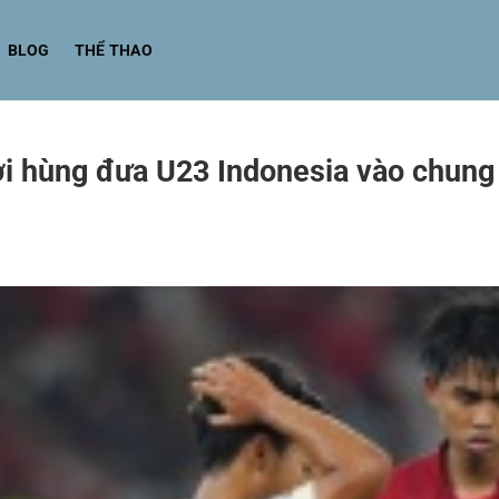
BLOG
THỂ THAO
i hùng đưa U23 Indonesia vào chung