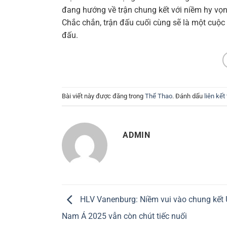
đang hướng về trận chung kết với niềm hy vọng
Chắc chắn, trận đấu cuối cùng sẽ là một cuộc
đấu.
Bài viết này được đăng trong
Thể Thao
. Đánh dấu
liên kết
ADMIN
HLV Vanenburg: Niềm vui vào chung kết
Nam Á 2025 vẫn còn chút tiếc nuối