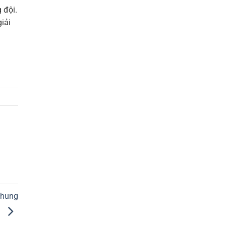
cho
Thao:
So
 đội.
người
Hướng
Sánh
chơi
Dẫn
Tỷ
iải
Việt
Nhanh
Lệ
Cho
Kèo
Người
Bóng
Mới
Đá
–
Cách
Đánh
Giá
Kèo
Và
Chọn
Cửa
Có
Giá
Trị
chung
5