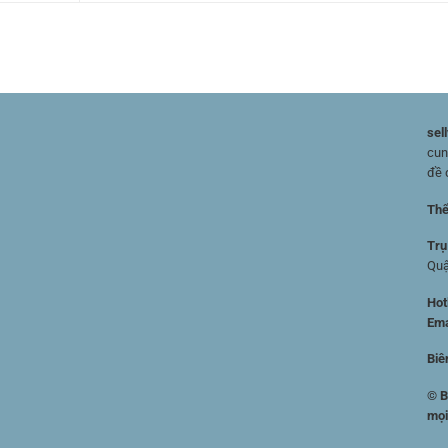
sel
cun
đề 
Thể
Trụ
Quậ
Hot
Ema
Biê
© B
mọi