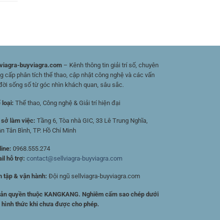
lviagra-buyviagra.com
– Kênh thông tin giải trí số, chuyên
g cấp phân tích thể thao, cập nhật công nghệ và các vấn
đời sống số từ góc nhìn khách quan, sâu sắc.
 loại:
Thể thao, Công nghệ & Giải trí hiện đại
 sở làm việc:
Tầng 6, Tòa nhà GIC, 33 Lê Trung Nghĩa,
n Tân Bình, TP. Hồ Chí Minh
line:
0968.555.274
il hỗ trợ:
contact@sellviagra-buyviagra.com
n tập & vận hành:
Đội ngũ sellviagra-buyviagra.com
ản quyền thuộc KANGKANG. Nghiêm cấm sao chép dưới
 hình thức khi chưa được cho phép.