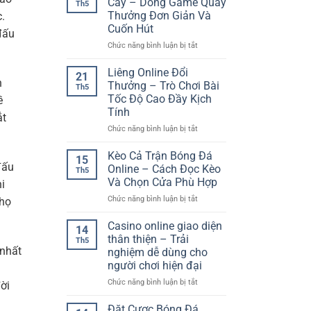
Cây – Dòng Game Quay
Th5
Đánh
Cá
Thưởng Đơn Giản Và
.
Giá
Online
Cuốn Hút
Kèo
đấu
–
Chính
Trải
ở
Chức năng bình luận bị tắt
Xác
Nghiệm
Slot
Hơn
Giải
Game
Liêng Online Đổi
21
Trí
Chủ
h
Thưởng – Trò Chơi Bài
Th5
Sôi
Đề
Tốc Độ Cao Đầy Kịch
ề
Động
Trái
Tính
Với
ắt
Cây
Nhịp
–
ở
Chức năng bình luận bị tắt
Chơi
Dòng
Liêng
Cuốn
Game
Online
Kèo Cả Trận Bóng Đá
15
Hút
Quay
Đổi
đấu
Online – Cách Đọc Kèo
Th5
Thưởng
Thưởng
Và Chọn Cửa Phù Hợp
i
Đơn
–
Giản
ở
Chức năng bình luận bị tắt
Trò
 họ
Và
Kèo
Chơi
Cuốn
Cả
Bài
Casino online giao diện
14
Hút
Trận
Tốc
thân thiện – Trải
Th5
Bóng
Độ
 nhất
nghiệm dễ dùng cho
Đá
Cao
người chơi hiện đại
Online
Đầy
–
Kịch
ở
Chức năng bình luận bị tắt
ời
Cách
Tính
Casino
Đọc
online
Đặt Cược Bóng Đá