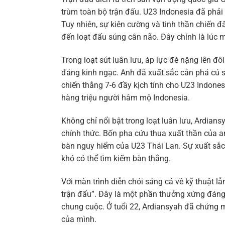
trùm toàn bộ trận đấu. U23 Indonesia đã phải 
Tuy nhiên, sự kiên cường và tinh thần chiến 
đến loạt đấu súng cân não. Đây chính là lúc 
Trong loạt sút luân lưu, áp lực đè nặng lên đô
đáng kinh ngạc. Anh đã xuất sắc cản phá cú 
chiến thắng 7-6 đầy kịch tính cho U23 Indone
hàng triệu người hâm mộ Indonesia.
Không chỉ nổi bật trong loạt luân lưu, Ardians
chính thức. Bốn pha cứu thua xuất thần của a
bàn nguy hiểm của U23 Thái Lan. Sự xuất sắc
khó có thể tìm kiếm bàn thắng.
Với màn trình diễn chói sáng cả về kỹ thuật l
trận đấu”. Đây là một phần thưởng xứng đáng
chung cuộc. Ở tuổi 22, Ardiansyah đã chứng mi
của mình.