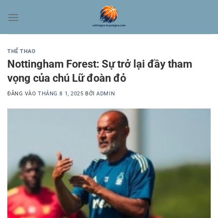
Bỏ
qua
nội
dung
THỂ THAO
Nottingham Forest: Sự trở lại đầy tham
vọng của chú Lữ đoàn đỏ
ĐĂNG VÀO
THÁNG 8 1, 2025
BỞI
ADMIN