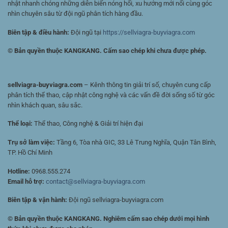
nhật nhanh chóng những diễn biến nóng hổi, xu hướng mới nổi cùng góc
nhìn chuyên sâu từ đội ngũ phân tích hàng đầu.
Biên tập & điều hành:
Đội ngũ tại
https://sellviagra-buyviagra.com
© Bản quyền thuộc KANGKANG. Cấm sao chép khi chưa được phép.
sellviagra-buyviagra.com
– Kênh thông tin giải trí số, chuyên cung cấp
phân tích thể thao, cập nhật công nghệ và các vấn đề đời sống số từ góc
nhìn khách quan, sâu sắc.
Thể loại:
Thể thao, Công nghệ & Giải trí hiện đại
Trụ sở làm việc:
Tầng 6, Tòa nhà GIC, 33 Lê Trung Nghĩa, Quận Tân Bình,
TP. Hồ Chí Minh
Hotline:
0968.555.274
Email hỗ trợ:
contact@sellviagra-buyviagra.com
Biên tập & vận hành:
Đội ngũ sellviagra-buyviagra.com
© Bản quyền thuộc KANGKANG. Nghiêm cấm sao chép dưới mọi hình