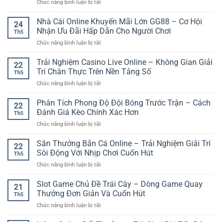
ở
Chức năng bình luận bị tắt
người
Nhanh,
Lỗi
mới
Linh
Thường
Nhà Cái Online Khuyến Mãi Lớn GG88 – Cơ Hội
bắt
Hoạt
24
Gặp
đầu
Nhận Ưu Đãi Hấp Dẫn Cho Người Chơi
Và
Th5
Khi
–
Dễ
ở
Chức năng bình luận bị tắt
Cược
Cách
Tiếp
Nhà
Bóng
làm
Cận
Cái
Trải Nghiệm Casino Live Online – Không Gian Giải
Đá
quen
22
Online
Và
Trí Chân Thực Trên Nền Tảng Số
nền
Th5
Khuyến
Cách
tảng
ở
Chức năng bình luận bị tắt
Mãi
Tránh
online
Trải
Lớn
Để
dễ
Nghiệm
Phân Tích Phong Độ Đội Bóng Trước Trận – Cách
GG88
Chơi
22
hiểu
Casino
–
Đánh Giá Kèo Chính Xác Hơn
Tỉnh
Th5
Live
Cơ
Táo
ở
Chức năng bình luận bị tắt
Online
Hội
Hơn
Phân
–
Nhận
Tích
Săn Thưởng Bắn Cá Online – Trải Nghiệm Giải Trí
Không
Ưu
22
Phong
Gian
Sôi Động Với Nhịp Chơi Cuốn Hút
Đãi
Th5
Độ
Giải
Hấp
ở
Chức năng bình luận bị tắt
Đội
Trí
Dẫn
Săn
Bóng
Chân
Cho
Thưởng
Slot Game Chủ Đề Trái Cây – Dòng Game Quay
Trước
Thực
21
Người
Bắn
Trận
Thưởng Đơn Giản Và Cuốn Hút
Trên
Chơi
Th5
Cá
–
Nền
ở
Chức năng bình luận bị tắt
Online
Cách
Tảng
Slot
–
Đánh
Số
Game