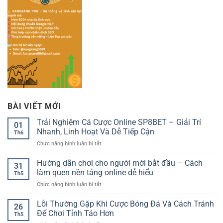
BÀI VIẾT MỚI
Trải Nghiệm Cá Cược Online SP8BET – Giải Trí
01
Nhanh, Linh Hoạt Và Dễ Tiếp Cận
Th6
ở
Chức năng bình luận bị tắt
Trải
Nghiệm
Hướng dẫn chơi cho người mới bắt đầu – Cách
31
Cá
làm quen nền tảng online dễ hiểu
Th5
Cược
ở
Chức năng bình luận bị tắt
Online
Hướng
SP8BET
dẫn
Lỗi Thường Gặp Khi Cược Bóng Đá Và Cách Tránh
–
26
chơi
Giải
Để Chơi Tỉnh Táo Hơn
Th5
cho
Trí