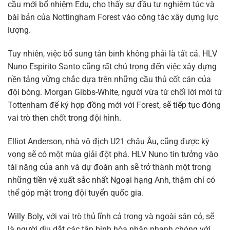
cầu mới bổ nhiệm Edu, cho thấy sự đầu tư nghiêm túc và
bài bản của Nottingham Forest vào công tác xây dựng lực
lượng.
Tuy nhiên, việc bổ sung tân binh không phải là tất cả. HLV
Nuno Espirito Santo cũng rất chú trọng đến việc xây dựng
nền tảng vững chắc dựa trên những cầu thủ cốt cán của
đội bóng. Morgan Gibbs-White, người vừa từ chối lời mời từ
Tottenham để ký hợp đồng mới với Forest, sẽ tiếp tục đóng
vai trò then chốt trong đội hình.
Elliot Anderson, nhà vô địch U21 châu Âu, cũng được kỳ
vọng sẽ có một mùa giải đột phá. HLV Nuno tin tưởng vào
tài năng của anh và dự đoán anh sẽ trở thành một trong
những tiền vệ xuất sắc nhất Ngoại hạng Anh, thậm chí có
thể góp mặt trong đội tuyển quốc gia.
Willy Boly, với vai trò thủ lĩnh cả trong và ngoài sân cỏ, sẽ
là người dìu dắt các tân binh hòa nhập nhanh chóng với