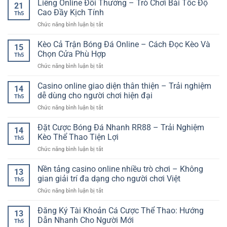
Liêng Online Đổi Thưởng – Trò Chơi Bài Tốc Độ
Trải
Giá
21
Chủ
Nghiệm
Cao Đầy Kịch Tính
Kèo
Th5
Đề
Giải
Chính
ở
Chức năng bình luận bị tắt
Trái
Trí
Xác
Liêng
Cây
Sôi
Hơn
Online
Kèo Cả Trận Bóng Đá Online – Cách Đọc Kèo Và
–
Động
15
Đổi
Dòng
Chọn Cửa Phù Hợp
Với
Th5
Thưởng
Game
Nhịp
ở
Chức năng bình luận bị tắt
–
Quay
Chơi
Kèo
Trò
Thưởng
Cuốn
Cả
Casino online giao diện thân thiện – Trải nghiệm
Chơi
Đơn
14
Hút
Trận
Bài
dễ dùng cho người chơi hiện đại
Giản
Th5
Bóng
Tốc
Và
ở
Chức năng bình luận bị tắt
Đá
Độ
Cuốn
Casino
Online
Cao
Hút
online
Đặt Cược Bóng Đá Nhanh RR88 – Trải Nghiệm
–
Đầy
14
giao
Cách
Kèo Thể Thao Tiện Lợi
Kịch
Th5
diện
Đọc
Tính
ở
Chức năng bình luận bị tắt
thân
Kèo
Đặt
thiện
Và
Cược
Nền tảng casino online nhiều trò chơi – Không
–
Chọn
13
Bóng
Trải
gian giải trí đa dạng cho người chơi Việt
Cửa
Th5
Đá
nghiệm
Phù
ở
Chức năng bình luận bị tắt
Nhanh
dễ
Hợp
Nền
RR88
dùng
tảng
Đăng Ký Tài Khoản Cá Cược Thể Thao: Hướng
–
cho
13
casino
Trải
Dẫn Nhanh Cho Người Mới
người
Th5
online
Nghiệm