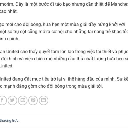
 Amorim. Đây là một bước đi táo bạo nhưng cần thiết để Manche
cao nhất.
ạo mới cho đội bóng, hứa hẹn một mùa giải đầy hứng khởi với
ột số trụ cột cũng mở ra cơ hội cho những tài năng trẻ khác tỏ
ình chính.
 United cho thấy quyết tâm lớn lao trong việc tái thiết và phụ
c đội hình và việc chiêu mộ những cầu thủ chất lượng hứa hẹn s
United.
ited đang đặt mục tiêu trở lại vị thế hàng đầu của mình. Sự kế
ức mạnh đáng gờm cho đội bóng trong mùa giải tới.
 thường trực
.