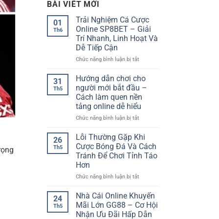
BÀI VIẾT MỚI
Trải Nghiệm Cá Cược
01
Online SP8BET – Giải
Th6
Trí Nhanh, Linh Hoạt Và
Dễ Tiếp Cận
ở
Chức năng bình luận bị tắt
Trải
Nghiệm
Hướng dẫn chơi cho
31
Cá
người mới bắt đầu –
Th5
Cược
Cách làm quen nền
Online
tảng online dễ hiểu
SP8BET
–
ở
Chức năng bình luận bị tắt
Giải
Hướng
Trí
dẫn
Lỗi Thường Gặp Khi
26
Nhanh,
chơi
Cược Bóng Đá Và Cách
Th5
rọng
Linh
cho
Tránh Để Chơi Tỉnh Táo
Hoạt
người
Hơn
Và
mới
Dễ
bắt
ở
Chức năng bình luận bị tắt
Tiếp
đầu
Lỗi
Cận
–
Thường
Nhà Cái Online Khuyến
24
Cách
Gặp
Mãi Lớn GG88 – Cơ Hội
Th5
làm
Khi
Nhận Ưu Đãi Hấp Dẫn
quen
Cược