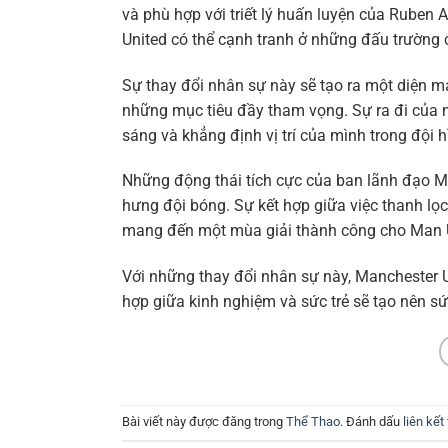
và phù hợp với triết lý huấn luyện của Ruben
United có thể cạnh tranh ở những đấu trường 
Sự thay đổi nhân sự này sẽ tạo ra một diện m
những mục tiêu đầy tham vọng. Sự ra đi của m
sáng và khẳng định vị trí của mình trong đội h
Những động thái tích cực của ban lãnh đạo Man
hưng đội bóng. Sự kết hợp giữa việc thanh lọ
mang đến một mùa giải thành công cho Man 
Với những thay đổi nhân sự này, Manchester Un
hợp giữa kinh nghiệm và sức trẻ sẽ tạo nên s
Bài viết này được đăng trong
Thể Thao
. Đánh dấu
liên kết