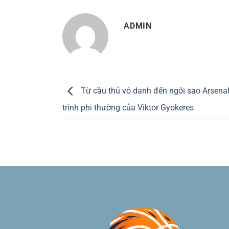
ADMIN
Từ cầu thủ vô danh đến ngôi sao Arsena
trình phi thường của Viktor Gyokeres