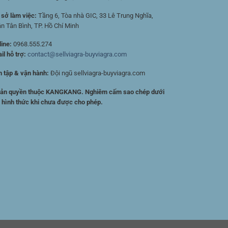
 sở làm việc:
Tầng 6, Tòa nhà GIC, 33 Lê Trung Nghĩa,
n Tân Bình, TP. Hồ Chí Minh
line:
0968.555.274
il hỗ trợ:
contact@sellviagra-buyviagra.com
n tập & vận hành:
Đội ngũ sellviagra-buyviagra.com
ản quyền thuộc KANGKANG. Nghiêm cấm sao chép dưới
 hình thức khi chưa được cho phép.