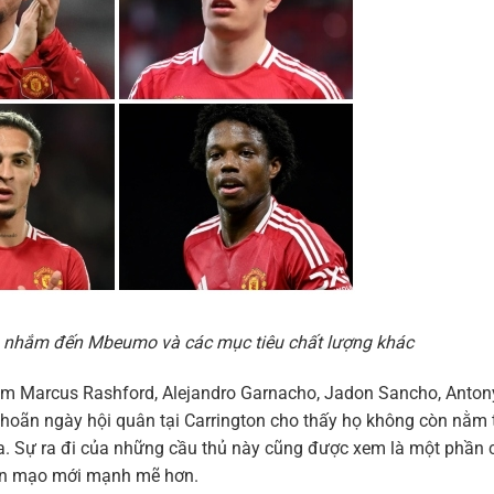
h, nhắm đến Mbeumo và các mục tiêu chất lượng khác
ồm Marcus Rashford, Alejandro Garnacho, Jadon Sancho, Anton
y hoãn ngày hội quân tại Carrington cho thấy họ không còn nằm 
a. Sự ra đi của những cầu thủ này cũng được xem là một phần 
diện mạo mới mạnh mẽ hơn.