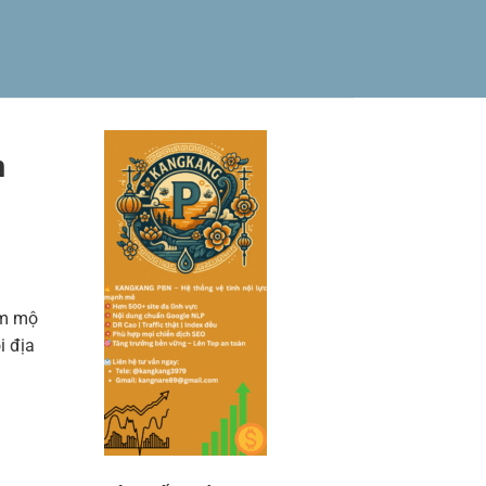
n
âm mộ
i địa