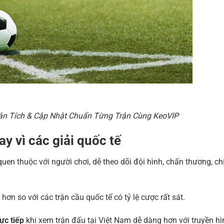
ân Tích & Cập Nhật Chuẩn Từng Trận Cùng KeoVIP
y vì các giải quốc tế
uen thuộc với người chơi, dễ theo dõi đội hình, chấn thương, ch
hơn so với các trận cầu quốc tế có tỷ lệ cược rất sát.
ực tiếp
khi xem trận đấu tại Việt Nam dễ dàng hơn với truyền hì