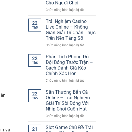
Cho Người Chơi
nền
Bóng
tảng
Đá
ở
Chức năng bình luận bị tắt
online
Và
Nhà
dễ
Cách
Cái
Trải Nghiệm Casino
22
hiểu
Tránh
Online
Live Online – Không
Th5
Để
Khuyến
Gian Giải Trí Chân Thực
Chơi
Mãi
Trên Nền Tảng Số
Tỉnh
Lớn
Táo
GG88
ở
Chức năng bình luận bị tắt
Hơn
–
Trải
Cơ
Nghiệm
Phân Tích Phong Độ
22
Hội
Casino
Đội Bóng Trước Trận –
Th5
Nhận
Live
Cách Đánh Giá Kèo
Ưu
Online
Chính Xác Hơn
Đãi
–
Hấp
Không
ở
Chức năng bình luận bị tắt
Dẫn
Gian
Phân
Cho
Giải
Tích
Săn Thưởng Bắn Cá
22
iến
Người
Trí
Phong
Online – Trải Nghiệm
Th5
Chơi
Chân
Độ
Giải Trí Sôi Động Với
Thực
Đội
Nhịp Chơi Cuốn Hút
Trên
Bóng
Nền
Trước
ở
Chức năng bình luận bị tắt
Tảng
Trận
Săn
Số
–
Thưởng
Slot Game Chủ Đề Trái
21
nh và
Cách
Bắn