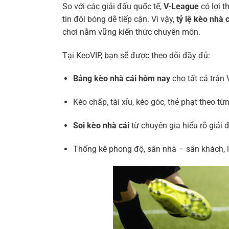
So với các giải đấu quốc tế,
V-League
có lợi t
tin đội bóng dễ tiếp cận. Vì vậy,
tỷ lệ kèo nhà 
chơi nắm vững kiến thức chuyên môn.
Tại KeoVIP, bạn sẽ được theo dõi đầy đủ:
Bảng kèo nhà cái hôm nay
cho tất cả trận
Kèo chấp, tài xỉu, kèo góc, thẻ phạt theo từ
Soi kèo nhà cái
từ chuyên gia hiểu rõ giải 
Thống kê phong độ, sân nhà – sân khách, l