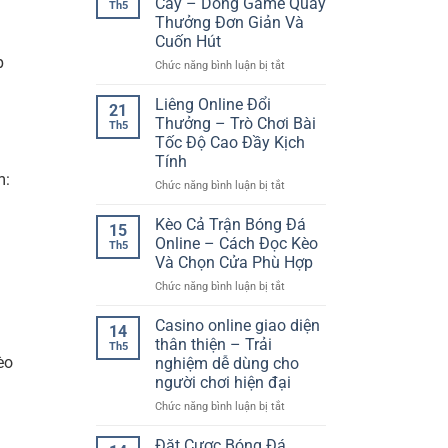
Cây – Dòng Game Quay
Th5
Đánh
Cá
Thưởng Đơn Giản Và
Giá
Online
Cuốn Hút
Kèo
–
p
Chính
Trải
ở
Chức năng bình luận bị tắt
Xác
Nghiệm
Slot
Hơn
Giải
Game
Liêng Online Đổi
21
Trí
Chủ
Thưởng – Trò Chơi Bài
Th5
Sôi
Đề
Tốc Độ Cao Đầy Kịch
Động
Trái
Tính
Với
Cây
m:
Nhịp
–
ở
Chức năng bình luận bị tắt
Chơi
Dòng
Liêng
Cuốn
Game
Online
Kèo Cả Trận Bóng Đá
15
Hút
Quay
Đổi
Online – Cách Đọc Kèo
Th5
Thưởng
Thưởng
Và Chọn Cửa Phù Hợp
Đơn
–
Giản
ở
Chức năng bình luận bị tắt
Trò
Và
Kèo
Chơi
Cuốn
Cả
Bài
Casino online giao diện
14
Hút
Trận
Tốc
thân thiện – Trải
Th5
Bóng
Độ
èo
nghiệm dễ dùng cho
Đá
Cao
người chơi hiện đại
Online
Đầy
–
Kịch
ở
Chức năng bình luận bị tắt
Cách
Tính
Casino
Đọc
online
Đặt Cược Bóng Đá