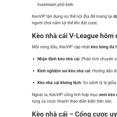
livestream phổ biến.
KeoVIP tận dụng ưu thế nội địa để mang lại
d
người chơi nắm lợi thế khi đặt cược.
Kèo nhà cái V-League hôm n
Mỗi vòng đấu, KeoVIP cập nhật
kèo bóng đá 
Nhận định kèo nhà cái
: Phân tích chuyên s
Kinh nghiệm soi kèo nhà cái
: Hướng dẫn đọ
Kèo nhà cái không lệch
: So sánh tỷ lệ giữ
Ngoài ra, KeoVIP cũng tích hợp mục
xem kèo 
rung và cược nhanh theo diễn biến trên sân.
Kèo nhà cái – Cổng cược uy