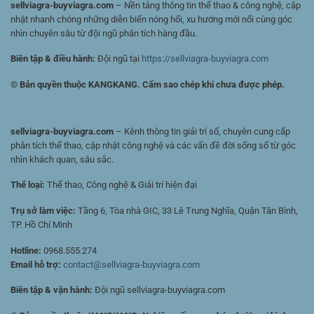
sellviagra-buyviagra.com
– Nền tảng thông tin thể thao & công nghệ, cập
nhật nhanh chóng những diễn biến nóng hổi, xu hướng mới nổi cùng góc
nhìn chuyên sâu từ đội ngũ phân tích hàng đầu.
Biên tập & điều hành:
Đội ngũ tại
https://sellviagra-buyviagra.com
© Bản quyền thuộc KANGKANG. Cấm sao chép khi chưa được phép.
sellviagra-buyviagra.com
– Kênh thông tin giải trí số, chuyên cung cấp
phân tích thể thao, cập nhật công nghệ và các vấn đề đời sống số từ góc
nhìn khách quan, sâu sắc.
Thể loại:
Thể thao, Công nghệ & Giải trí hiện đại
Trụ sở làm việc:
Tầng 6, Tòa nhà GIC, 33 Lê Trung Nghĩa, Quận Tân Bình,
TP. Hồ Chí Minh
Hotline:
0968.555.274
Email hỗ trợ:
contact@sellviagra-buyviagra.com
Biên tập & vận hành:
Đội ngũ sellviagra-buyviagra.com