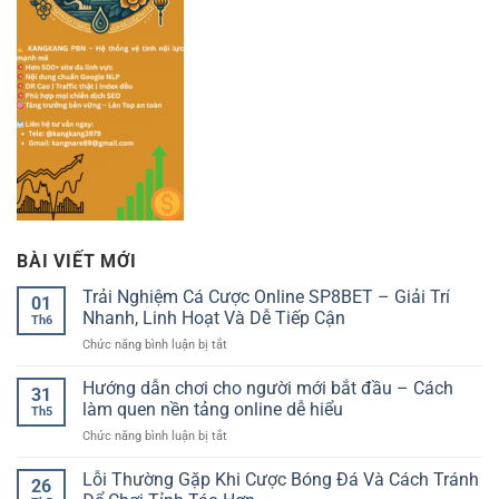
BÀI VIẾT MỚI
Trải Nghiệm Cá Cược Online SP8BET – Giải Trí
01
Nhanh, Linh Hoạt Và Dễ Tiếp Cận
Th6
ở
Chức năng bình luận bị tắt
Trải
Nghiệm
Hướng dẫn chơi cho người mới bắt đầu – Cách
31
Cá
làm quen nền tảng online dễ hiểu
Th5
Cược
ở
Chức năng bình luận bị tắt
Online
Hướng
SP8BET
dẫn
Lỗi Thường Gặp Khi Cược Bóng Đá Và Cách Tránh
–
26
chơi
Giải