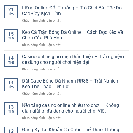
Slot
–
Đánh
Số
Game
Liêng Online Đổi Thưởng – Trò Chơi Bài Tốc Độ
Trải
Giá
21
Chủ
Nghiệm
Cao Đầy Kịch Tính
Kèo
Th5
Đề
Giải
Chính
ở
Chức năng bình luận bị tắt
Trái
Trí
Xác
Liêng
Cây
Sôi
Hơn
Online
Kèo Cả Trận Bóng Đá Online – Cách Đọc Kèo Và
–
Động
15
Đổi
Dòng
Chọn Cửa Phù Hợp
Với
Th5
Thưởng
Game
Nhịp
ở
Chức năng bình luận bị tắt
–
Quay
Chơi
Kèo
Trò
Thưởng
Cuốn
Cả
Casino online giao diện thân thiện – Trải nghiệm
Chơi
Đơn
14
Hút
Trận
Bài
dễ dùng cho người chơi hiện đại
Giản
Th5
Bóng
Tốc
Và
ở
Chức năng bình luận bị tắt
Đá
Độ
Cuốn
Casino
Online
Cao
Hút
online
Đặt Cược Bóng Đá Nhanh RR88 – Trải Nghiệm
–
Đầy
14
giao
Cách
Kèo Thể Thao Tiện Lợi
Kịch
Th5
diện
Đọc
Tính
ở
Chức năng bình luận bị tắt
thân
Kèo
Đặt
thiện
Và
Cược
Nền tảng casino online nhiều trò chơi – Không
–
Chọn
13
Bóng
Trải
gian giải trí đa dạng cho người chơi Việt
Cửa
Th5
Đá
nghiệm
Phù
ở
Chức năng bình luận bị tắt
Nhanh
dễ
Hợp
Nền
RR88
dùng
tảng
Đăng Ký Tài Khoản Cá Cược Thể Thao: Hướng
–
cho
13
casino