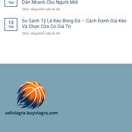
Trải
Dẫn Nhanh Cho Người Mới
người
Th5
online
Nghiệm
chơi
ở
Chức năng bình luận bị tắt
nhiều
Kèo
hiện
Đăng
trò
Thể
đại
Ký
So Sánh Tỷ Lệ Kèo Bóng Đá – Cách Đánh Giá Kèo
chơi
Thao
13
Tài
–
Và Chọn Cửa Có Giá Trị
Tiện
Th5
Khoản
Không
Lợi
ở
Chức năng bình luận bị tắt
Cá
gian
So
Cược
giải
Sánh
Thể
trí
Tỷ
Thao:
đa
Lệ
Hướng
dạng
Kèo
Dẫn
cho
Bóng
Nhanh
người
Đá
Cho
chơi
–
Người
Việt
Cách
Mới
Đánh
Giá
Kèo
Và
Chọn
Cửa
Có
Giá
Trị