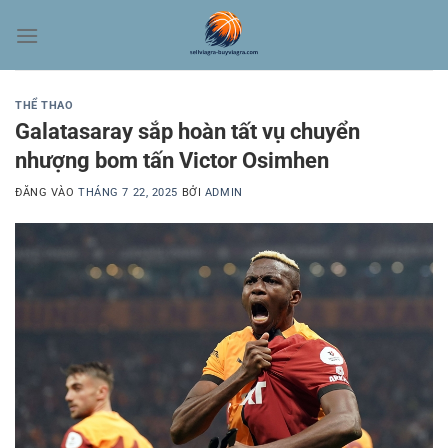
Bỏ
qua
nội
dung
THỂ THAO
Galatasaray sắp hoàn tất vụ chuyển
nhượng bom tấn Victor Osimhen
ĐĂNG VÀO
THÁNG 7 22, 2025
BỞI
ADMIN