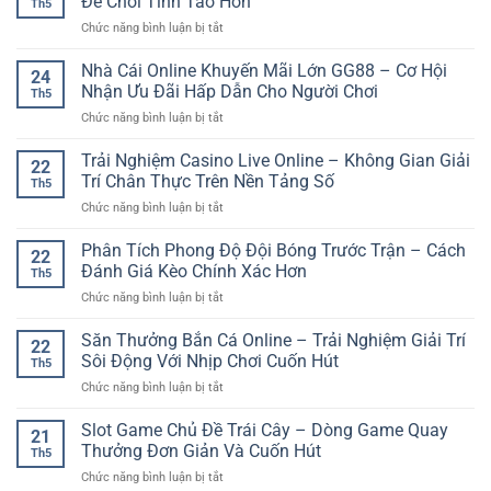
Để Chơi Tỉnh Táo Hơn
Th5
cho
Trí
ở
Chức năng bình luận bị tắt
người
Nhanh,
Lỗi
mới
Linh
Thường
Nhà Cái Online Khuyến Mãi Lớn GG88 – Cơ Hội
bắt
Hoạt
24
Gặp
đầu
Nhận Ưu Đãi Hấp Dẫn Cho Người Chơi
Và
Th5
Khi
–
Dễ
ở
Chức năng bình luận bị tắt
Cược
Cách
Tiếp
Nhà
Bóng
làm
Cận
Cái
Trải Nghiệm Casino Live Online – Không Gian Giải
Đá
quen
22
Online
Và
Trí Chân Thực Trên Nền Tảng Số
nền
Th5
Khuyến
Cách
tảng
ở
Chức năng bình luận bị tắt
Mãi
Tránh
online
Trải
Lớn
Để
dễ
Nghiệm
Phân Tích Phong Độ Đội Bóng Trước Trận – Cách
GG88
Chơi
22
hiểu
Casino
–
Đánh Giá Kèo Chính Xác Hơn
Tỉnh
Th5
Live
Cơ
Táo
ở
Chức năng bình luận bị tắt
Online
Hội
Hơn
Phân
–
Nhận
Tích
Săn Thưởng Bắn Cá Online – Trải Nghiệm Giải Trí
Không
Ưu
22
Phong
Gian
Sôi Động Với Nhịp Chơi Cuốn Hút
Đãi
Th5
Độ
Giải
Hấp
ở
Chức năng bình luận bị tắt
Đội
Trí
Dẫn
Săn
Bóng
Chân
Cho
Thưởng
Slot Game Chủ Đề Trái Cây – Dòng Game Quay
Trước
Thực
21
Người
Bắn
Trận
Thưởng Đơn Giản Và Cuốn Hút
Trên
Chơi
Th5
Cá
–
Nền
ở
Chức năng bình luận bị tắt
Online
Cách
Tảng