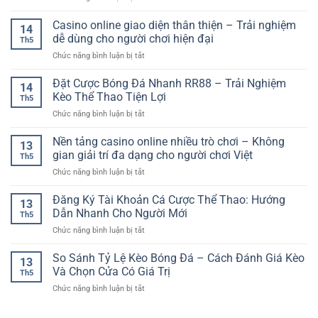
Quay
Chơi
Kèo
Trò
Thưởng
Cuốn
Cả
Casino online giao diện thân thiện – Trải nghiệm
Chơi
Đơn
14
Hút
Trận
Bài
dễ dùng cho người chơi hiện đại
Giản
Th5
Bóng
Tốc
Và
ở
Chức năng bình luận bị tắt
Đá
Độ
Cuốn
Casino
Online
Cao
Hút
online
Đặt Cược Bóng Đá Nhanh RR88 – Trải Nghiệm
–
Đầy
14
giao
Cách
Kèo Thể Thao Tiện Lợi
Kịch
Th5
diện
Đọc
Tính
ở
Chức năng bình luận bị tắt
thân
Kèo
Đặt
thiện
Và
Cược
Nền tảng casino online nhiều trò chơi – Không
–
Chọn
13
Bóng
Trải
gian giải trí đa dạng cho người chơi Việt
Cửa
Th5
Đá
nghiệm
Phù
ở
Chức năng bình luận bị tắt
Nhanh
dễ
Hợp
Nền
RR88
dùng
tảng
Đăng Ký Tài Khoản Cá Cược Thể Thao: Hướng
–
cho
13
casino
Trải
Dẫn Nhanh Cho Người Mới
người
Th5
online
Nghiệm
chơi
ở
Chức năng bình luận bị tắt
nhiều
Kèo
hiện
Đăng
trò
Thể
đại
Ký
So Sánh Tỷ Lệ Kèo Bóng Đá – Cách Đánh Giá Kèo
chơi
Thao
13
Tài
–
Và Chọn Cửa Có Giá Trị
Tiện
Th5
Khoản
Không
Lợi
ở
Chức năng bình luận bị tắt
Cá
gian
So
Cược
giải
Sánh
Thể
trí