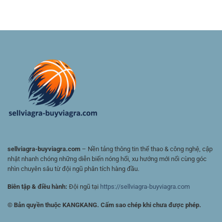
Tỷ
Thao:
đa
Lệ
Hướng
dạng
Kèo
Dẫn
cho
Bóng
Nhanh
người
Đá
Cho
chơi
–
Người
Việt
Cách
Mới
Đánh
Giá
Kèo
Và
Chọn
Cửa
Có
Giá
Trị
sellviagra-buyviagra.com
– Nền tảng thông tin thể thao & công nghệ, cập
nhật nhanh chóng những diễn biến nóng hổi, xu hướng mới nổi cùng góc
nhìn chuyên sâu từ đội ngũ phân tích hàng đầu.
Biên tập & điều hành:
Đội ngũ tại
https://sellviagra-buyviagra.com
© Bản quyền thuộc KANGKANG. Cấm sao chép khi chưa được phép.