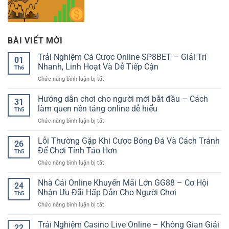
BÀI VIẾT MỚI
Trải Nghiệm Cá Cược Online SP8BET – Giải Trí
01
Nhanh, Linh Hoạt Và Dễ Tiếp Cận
Th6
ở
Chức năng bình luận bị tắt
Trải
Nghiệm
Hướng dẫn chơi cho người mới bắt đầu – Cách
31
Cá
làm quen nền tảng online dễ hiểu
Th5
Cược
ở
Chức năng bình luận bị tắt
Online
Hướng
SP8BET
dẫn
Lỗi Thường Gặp Khi Cược Bóng Đá Và Cách Tránh
–
26
chơi
Giải
Để Chơi Tỉnh Táo Hơn
Th5
cho
Trí
ở
Chức năng bình luận bị tắt
người
Nhanh,
Lỗi
mới
Linh
Thường
Nhà Cái Online Khuyến Mãi Lớn GG88 – Cơ Hội
bắt
Hoạt
24
Gặp
đầu
Nhận Ưu Đãi Hấp Dẫn Cho Người Chơi
Và
Th5
Khi
–
Dễ
ở
Chức năng bình luận bị tắt
Cược
Cách
Tiếp
Nhà
Bóng
làm
Cận
Cái
Trải Nghiệm Casino Live Online – Không Gian Giải
Đá
quen
22