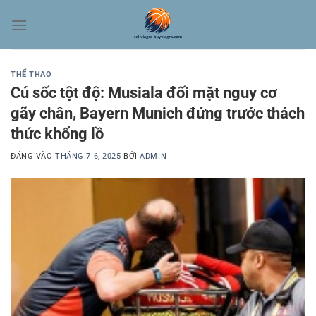
Bỏ
qua
nội
dung
THỂ THAO
Cú sốc tột độ: Musiala đối mặt nguy cơ
gãy chân, Bayern Munich đứng trước thách
thức khổng lồ
ĐĂNG VÀO
THÁNG 7 6, 2025
BỞI
ADMIN