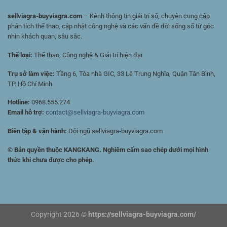
sellviagra-buyviagra.com
– Kênh thông tin giải trí số, chuyên cung cấp
phân tích thể thao, cập nhật công nghệ và các vấn đề đời sống số từ góc
nhìn khách quan, sâu sắc.
Thể loại:
Thể thao, Công nghệ & Giải trí hiện đại
Trụ sở làm việc:
Tầng 6, Tòa nhà GIC, 33 Lê Trung Nghĩa, Quận Tân Bình,
TP. Hồ Chí Minh
Hotline:
0968.555.274
Email hỗ trợ:
contact@sellviagra-buyviagra.com
Biên tập & vận hành:
Đội ngũ sellviagra-buyviagra.com
© Bản quyền thuộc KANGKANG. Nghiêm cấm sao chép dưới mọi hình
thức khi chưa được cho phép.
Copyright 2026 ©
https://sellviagra-buyviagra.com/