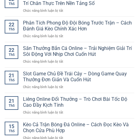
Online
Và
Trí Chân Thực Trên Nền Tảng Số
nền
Th5
Khuyến
Cách
tảng
ở
Chức năng bình luận bị tắt
Mãi
Tránh
online
Trải
Lớn
Để
dễ
Nghiệm
Phân Tích Phong Độ Đội Bóng Trước Trận – Cách
GG88
Chơi
22
hiểu
Casino
–
Đánh Giá Kèo Chính Xác Hơn
Tỉnh
Th5
Live
Cơ
Táo
ở
Chức năng bình luận bị tắt
Online
Hội
Hơn
Phân
–
Nhận
Tích
Săn Thưởng Bắn Cá Online – Trải Nghiệm Giải Trí
Không
Ưu
22
Phong
Gian
Sôi Động Với Nhịp Chơi Cuốn Hút
Đãi
Th5
Độ
Giải
Hấp
ở
Chức năng bình luận bị tắt
Đội
Trí
Dẫn
Săn
Bóng
Chân
Cho
Thưởng
Slot Game Chủ Đề Trái Cây – Dòng Game Quay
Trước
Thực
21
Người
Bắn
Trận
Thưởng Đơn Giản Và Cuốn Hút
Trên
Chơi
Th5
Cá
–
Nền
ở
Chức năng bình luận bị tắt
Online
Cách
Tảng
Slot
–
Đánh
Số
Game
Liêng Online Đổi Thưởng – Trò Chơi Bài Tốc Độ
Trải
Giá
21
Chủ
Nghiệm
Cao Đầy Kịch Tính
Kèo
Th5
Đề
Giải
Chính
ở
Chức năng bình luận bị tắt
Trái
Trí
Xác
Liêng
Cây
Sôi
Hơn
Online
Kèo Cả Trận Bóng Đá Online – Cách Đọc Kèo Và
–
Động
15
Đổi
Dòng
Chọn Cửa Phù Hợp
Với
Th5
Thưởng
Game
Nhịp
ở
Chức năng bình luận bị tắt
–