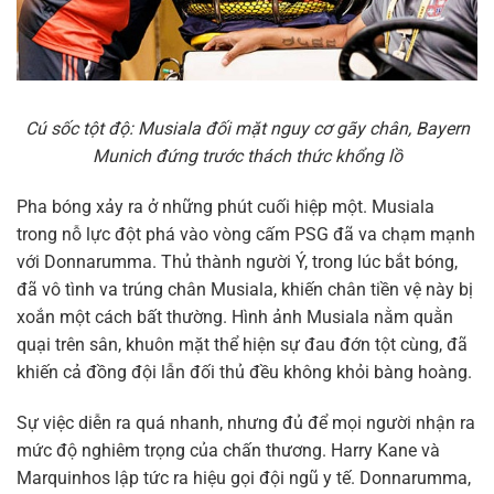
Cú sốc tột độ: Musiala đối mặt nguy cơ gãy chân, Bayern
Munich đứng trước thách thức khổng lồ
Pha bóng xảy ra ở những phút cuối hiệp một. Musiala
trong nỗ lực đột phá vào vòng cấm PSG đã va chạm mạnh
với Donnarumma. Thủ thành người Ý, trong lúc bắt bóng,
đã vô tình va trúng chân Musiala, khiến chân tiền vệ này bị
xoắn một cách bất thường. Hình ảnh Musiala nằm quằn
quại trên sân, khuôn mặt thể hiện sự đau đớn tột cùng, đã
khiến cả đồng đội lẫn đối thủ đều không khỏi bàng hoàng.
Sự việc diễn ra quá nhanh, nhưng đủ để mọi người nhận ra
mức độ nghiêm trọng của chấn thương. Harry Kane và
Marquinhos lập tức ra hiệu gọi đội ngũ y tế. Donnarumma,