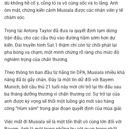
dù không hề cố ý, cũng tỏ ra vô cùng sốc và lo lắng. Anh
ôm mặt, chứng kiến cảnh Musiala được các nhân viên y tế
chăm sóc.
Trọng tài Antony Taylor đã đưa ra quyết định tạm dừng
trận đấu, cho các cầu thủ vào đường hầm sớm hơn dự
kiến. Đài truyền hình Sat.1 thậm chí còn từ chối phát lại
pha bóng va chạm, một minh chứng rõ ràng cho mức độ
nghiêm trọng của chấn thương.
Theo thông tin ban đầu từ hãng tin DPA, Musiala nhiều khả
năng đã bị gãy chân. Đây là một tin dữ đối với Bayern
Munich, bởi cầu thủ 21 tuổi này mới chỉ trở lại thi đấu sau
ba tháng dưỡng thương vì chấn thương cơ. Sự trở lại của
anh được kỳ vọng sẽ thổi một luồng gió mới vào hàng
công “Hùm xám” trong giai đoạn quyết định của mùa giải.
Việc mất đi Musiala sẽ là một tổn thất vô cùng lớn đối với
Bayern. Anh là một trong những trụ cột quan trọng nhất