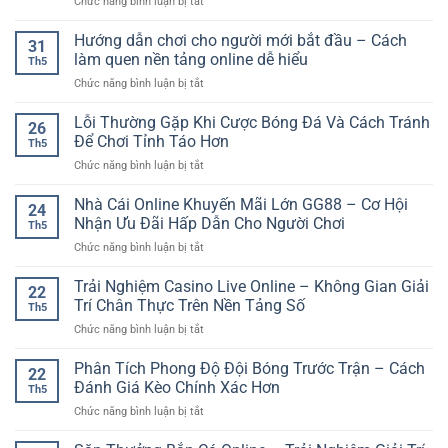
ở
Chức năng bình luận bị tắt
Trải
Nghiệm
Hướng dẫn chơi cho người mới bắt đầu – Cách
31
Cá
làm quen nền tảng online dễ hiểu
Th5
Cược
ở
Chức năng bình luận bị tắt
Online
Hướng
SP8BET
dẫn
Lỗi Thường Gặp Khi Cược Bóng Đá Và Cách Tránh
–
26
chơi
Giải
Để Chơi Tỉnh Táo Hơn
Th5
cho
Trí
ở
Chức năng bình luận bị tắt
người
Nhanh,
Lỗi
mới
Linh
Thường
Nhà Cái Online Khuyến Mãi Lớn GG88 – Cơ Hội
bắt
Hoạt
24
Gặp
đầu
Nhận Ưu Đãi Hấp Dẫn Cho Người Chơi
Và
Th5
Khi
–
Dễ
ở
Chức năng bình luận bị tắt
Cược
Cách
Tiếp
Nhà
Bóng
làm
Cận
Cái
Trải Nghiệm Casino Live Online – Không Gian Giải
Đá
quen
22
Online
Và
Trí Chân Thực Trên Nền Tảng Số
nền
Th5
Khuyến
Cách
tảng
ở
Chức năng bình luận bị tắt
Mãi
Tránh
online
Trải
Lớn
Để
dễ
Nghiệm
Phân Tích Phong Độ Đội Bóng Trước Trận – Cách
GG88
Chơi
22
hiểu
Casino
–
Đánh Giá Kèo Chính Xác Hơn
Tỉnh
Th5
Live
Cơ
Táo
ở
Chức năng bình luận bị tắt
Online
Hội
Hơn
Phân
–
Nhận
Tích
Không