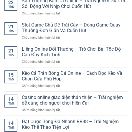
Săn Thưởng Bắn Cá Online – Trải Nghiệm Giải Trí
Ưu
22
Phong
Gian
Sôi Động Với Nhịp Chơi Cuốn Hút
Đãi
Th5
Độ
Giải
Hấp
ở
Chức năng bình luận bị tắt
Đội
Trí
Dẫn
Săn
Bóng
Chân
Cho
Thưởng
Slot Game Chủ Đề Trái Cây – Dòng Game Quay
Trước
Thực
21
Người
Bắn
Trận
Thưởng Đơn Giản Và Cuốn Hút
Trên
Chơi
Th5
Cá
–
Nền
ở
Chức năng bình luận bị tắt
Online
Cách
Tảng
Slot
–
Đánh
Số
Game
Liêng Online Đổi Thưởng – Trò Chơi Bài Tốc Độ
Trải
Giá
21
Chủ
Nghiệm
Cao Đầy Kịch Tính
Kèo
Th5
Đề
Giải
Chính
ở
Chức năng bình luận bị tắt
Trái
Trí
Xác
Liêng
Cây
Sôi
Hơn
Online
Kèo Cả Trận Bóng Đá Online – Cách Đọc Kèo Và
–
Động
15
Đổi
Dòng
Chọn Cửa Phù Hợp
Với
Th5
Thưởng
Game
Nhịp
ở
Chức năng bình luận bị tắt
–
Quay
Chơi
Kèo
Trò
Thưởng
Cuốn
Cả
Casino online giao diện thân thiện – Trải nghiệm
Chơi
Đơn
14
Hút
Trận
Bài
dễ dùng cho người chơi hiện đại
Giản
Th5
Bóng
Tốc
Và
ở
Chức năng bình luận bị tắt
Đá
Độ
Cuốn
Casino
Online
Cao
Hút
online
Đặt Cược Bóng Đá Nhanh RR88 – Trải Nghiệm
–
Đầy
14
giao
Cách
Kèo Thể Thao Tiện Lợi
Kịch
Th5
diện
Đọc
Tính