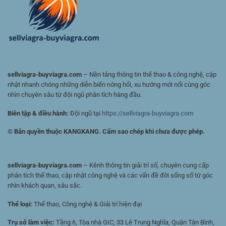
Kèo
Và
Chọn
Cửa
Có
Giá
Trị
sellviagra-buyviagra.com
– Nền tảng thông tin thể thao & công nghệ, cập
nhật nhanh chóng những diễn biến nóng hổi, xu hướng mới nổi cùng góc
nhìn chuyên sâu từ đội ngũ phân tích hàng đầu.
Biên tập & điều hành:
Đội ngũ tại
https://sellviagra-buyviagra.com
© Bản quyền thuộc KANGKANG. Cấm sao chép khi chưa được phép.
sellviagra-buyviagra.com
– Kênh thông tin giải trí số, chuyên cung cấp
phân tích thể thao, cập nhật công nghệ và các vấn đề đời sống số từ góc
nhìn khách quan, sâu sắc.
Thể loại:
Thể thao, Công nghệ & Giải trí hiện đại
Trụ sở làm việc:
Tầng 6, Tòa nhà GIC, 33 Lê Trung Nghĩa, Quận Tân Bình,