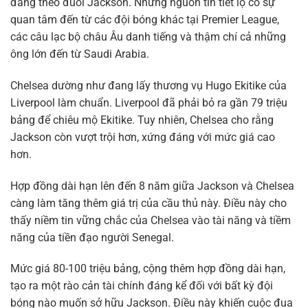
đang theo đuổi Jackson. Những nguồn tin tiết lộ có sự
quan tâm đến từ các đội bóng khác tại Premier League,
các câu lạc bộ châu Âu danh tiếng và thậm chí cả những
ông lớn đến từ Saudi Arabia.
Chelsea dường như đang lấy thương vụ Hugo Ekitike của
Liverpool làm chuẩn. Liverpool đã phải bỏ ra gần 79 triệu
bảng để chiêu mộ Ekitike. Tuy nhiên, Chelsea cho rằng
Jackson còn vượt trội hơn, xứng đáng với mức giá cao
hơn.
Hợp đồng dài hạn lên đến 8 năm giữa Jackson và Chelsea
càng làm tăng thêm giá trị của cầu thủ này. Điều này cho
thấy niềm tin vững chắc của Chelsea vào tài năng và tiềm
năng của tiền đạo người Senegal.
Mức giá 80-100 triệu bảng, cộng thêm hợp đồng dài hạn,
tạo ra một rào cản tài chính đáng kể đối với bất kỳ đội
bóng nào muốn sở hữu Jackson. Điều này khiến cuộc đua